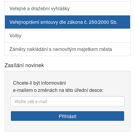
Veřejné a dražební vyhlášky
Veřejnoprávní smlouvy dle zákona č. 250/2000 Sb.
Volby
Záměry nakládání s nemovitým majetkem města
Zasílání novinek
Chcete-li být informováni
e-mailem o změnách na této úřední desce:
Vložte
váš
e-
Přihlásit
mail: