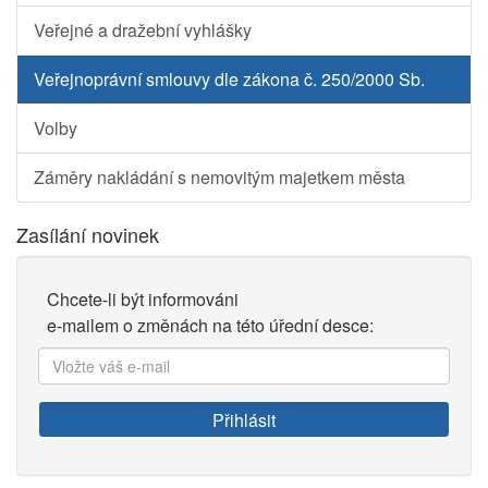
Veřejné a dražební vyhlášky
Veřejnoprávní smlouvy dle zákona č. 250/2000 Sb.
Volby
Záměry nakládání s nemovitým majetkem města
Zasílání novinek
Chcete-li být informováni
e-mailem o změnách na této úřední desce:
Vložte
váš
e-
Přihlásit
mail: