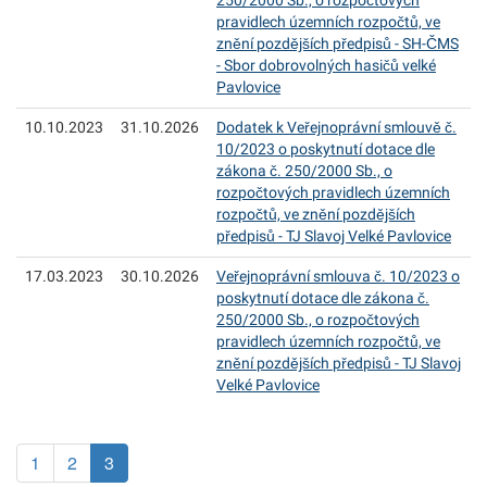
250/2000 Sb., o rozpočtových
pravidlech územních rozpočtů, ve
znění pozdějších předpisů - SH-ČMS
- Sbor dobrovolných hasičů velké
Pavlovice
10.10.2023
31.10.2026
Dodatek k Veřejnoprávní smlouvě č.
10/2023 o poskytnutí dotace dle
zákona č. 250/2000 Sb., o
rozpočtových pravidlech územních
rozpočtů, ve znění pozdějších
předpisů - TJ Slavoj Velké Pavlovice
17.03.2023
30.10.2026
Veřejnoprávní smlouva č. 10/2023 o
poskytnutí dotace dle zákona č.
250/2000 Sb., o rozpočtových
pravidlech územních rozpočtů, ve
znění pozdějších předpisů - TJ Slavoj
Velké Pavlovice
(aktuální)
1
2
3