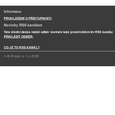
Informace
PROHLÁŠENÍ O PŘÍSTUPNOSTI
Novinky RSS kanálem
Tato úřední deska nabízí odběr novinek také prostřednictvím RSS kanálu:
PŘIHLÁSIT ODBĚR
.
CO JE TO RSS KANÁL?
© ALIS spol. s. r. o.
2026