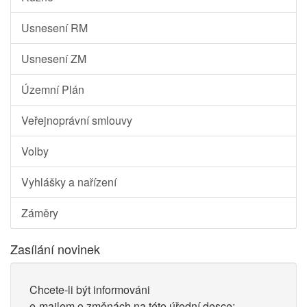
Usnesení RM
Usnesení ZM
Územní Plán
Veřejnoprávní smlouvy
Volby
Vyhlášky a nařízení
Záměry
Zasílání novinek
Chcete-li být informováni
e-mailem o změnách na této úřední desce: