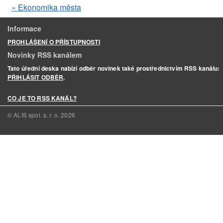
« Ekonomika města
Informace
PROHLÁŠENÍ O PŘÍSTUPNOSTI
Novinky RSS kanálem
Tato úřední deska nabízí odběr novinek také prostřednictvím RSS kanálu:
PŘIHLÁSIT ODBĚR
.
CO JE TO RSS KANÁL?
© ALIS spol. s. r. o.
2026