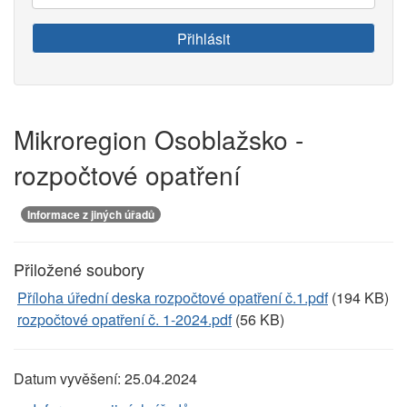
váš
e-
Přihlásit
mail:
Mikroregion Osoblažsko -
rozpočtové opatření
Informace z jiných úřadů
Přiložené soubory
Příloha úřední deska rozpočtové opatření č.1.pdf
(194 KB)
rozpočtové opatření č. 1-2024.pdf
(56 KB)
Datum vyvěšení:
25.04.2024