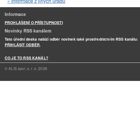
« Informace z jiných úřadů
Informace
PROHLÁŠENÍ O PŘÍSTUPNOSTI
Novinky RSS kanálem
Tato úřední deska nabízí odběr novinek také prostřednictvím RSS kanálu:
PŘIHLÁSIT ODBĚR
.
CO JE TO RSS KANÁL?
© ALIS spol. s. r. o.
2026