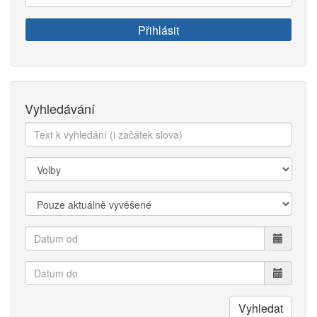
váš
e-
Přihlásit
mail:
Vyhledávání
Text
k
vyhledání:
Kategorie:
Zobrazit:
Datum
od
Datum
do
Vyhledat