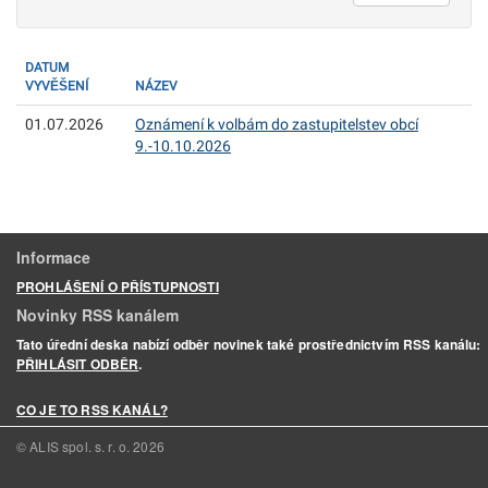
DATUM
VYVĚŠENÍ
NÁZEV
01.07.2026
Oznámení k volbám do zastupitelstev obcí
9.-10.10.2026
Informace
PROHLÁŠENÍ O PŘÍSTUPNOSTI
Novinky RSS kanálem
Tato úřední deska nabízí odběr novinek také prostřednictvím RSS kanálu:
PŘIHLÁSIT ODBĚR
.
CO JE TO RSS KANÁL?
© ALIS spol. s. r. o.
2026