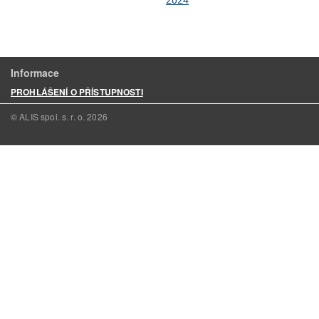
2024
Informace
PROHLÁŠENÍ O PŘÍSTUPNOSTI
© ALIS spol. s. r. o.
2026