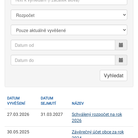
k
vyhledání:
Kategorie:
Zobrazit:
Datum
od
Datum
do
Vyhledat
DATUM
DATUM
VYVĚŠENÍ
SEJMUTÍ
NÁZEV
27.03.2026
31.03.2027
Schválený rozpočet na rok
2026
30.05.2025
Závěrečný účet obce za rok