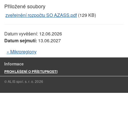
Přiložené soubory
zveřejnění rozpočtu SO AZASS.pdf
(129 KB)
Datum vyvěšení:
12.06.2026
Datum sejmutí:
13.06.2027
« Mikroregiony
Informace
PROHLÁŠENÍ O PŘÍSTUPNOSTI
© ALIS spol. s. r. o.
2026