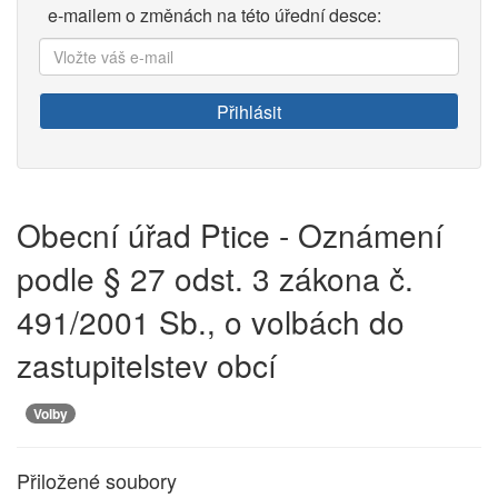
e-mailem o změnách na této úřední desce:
Vložte
váš
e-
Přihlásit
mail:
Obecní úřad Ptice - Oznámení
podle § 27 odst. 3 zákona č.
491/2001 Sb., o volbách do
zastupitelstev obcí
Volby
Přiložené soubory