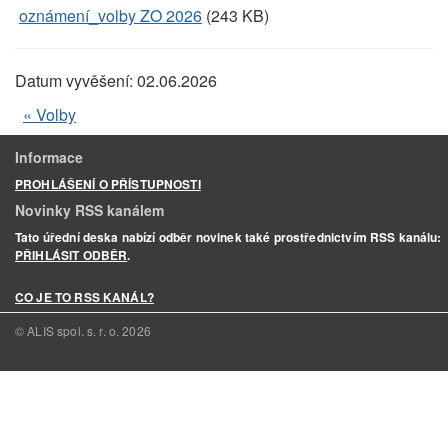
oznámení_volby ZO 2026
(243 KB)
Datum vyvěšení:
02.06.2026
« Volby
Informace
PROHLÁŠENÍ O PŘÍSTUPNOSTI
Novinky RSS kanálem
Tato úřední deska nabízí odběr novinek také prostřednictvím RSS kanálu:
PŘIHLÁSIT ODBĚR
.
CO JE TO RSS KANÁL?
© ALIS spol. s. r. o.
2026