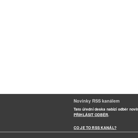
Novinky RSS kanálem
Tato úřední deska nabízí odběr nov
PŘIHLÁSIT ODBĚR
.
CO JE TO RSS KANÁL?