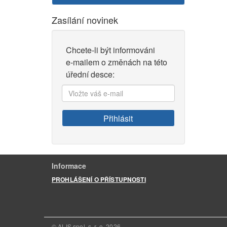
Zasílání novinek
Chcete-li být informováni
e-mailem o změnách na této
úřední desce:
Vložte
váš
e-
Přihlásit
mail:
Informace
PROHLÁŠENÍ O PŘÍSTUPNOSTI
© ALIS spol. s. r. o.
2026