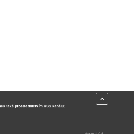
Zpět na začátek
inek také prostřednictvím RSS kanálu:
Verze 1.0.6