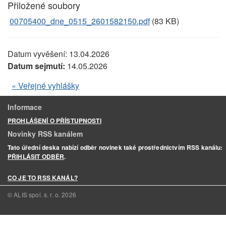
Přiložené soubory
00705400_dne_0515_2601582150.pdf
(83 KB)
Datum vyvěšení:
13.04.2026
Datum sejmutí:
14.05.2026
« Veřejné vyhlášky
Informace
PROHLÁŠENÍ O PŘÍSTUPNOSTI
Novinky RSS kanálem
Tato úřední deska nabízí odběr novinek také prostřednictvím RSS kanálu:
PŘIHLÁSIT ODBĚR
.
CO JE TO RSS KANÁL?
© ALIS spol. s. r. o.
2026