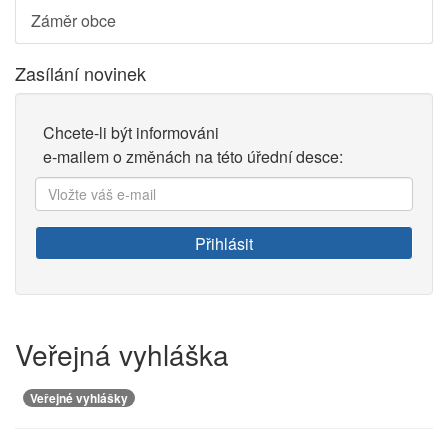
Záměr obce
Zasílání novinek
Chcete-li být informováni
e-mailem o změnách na této úřední desce:
Vložte
váš
e-
Přihlásit
mail:
Veřejná vyhláška
Veřejné vyhlášky