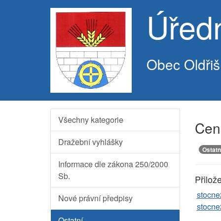
Úřed
Obec Oldřiš
Všechny kategorie
Cen
Dražební vyhlášky
Ostatn
Informace dle zákona 250/2000
Sb.
Přilož
stocne
Nové právní předpisy
stocne
Ostatní