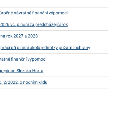
úročné návratné finanční výpomoci
026 vč. plnění za předcházející rok
 na rok 2027 a 2028
ráci při plnění úkolů jednotky požární ochrany
ratné finanční výpomoci
regionu Slezská Harta
. 2/2022, o nočním klidu