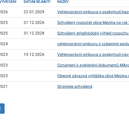
VYVĚŠENÍ
DATUM SEJMUTÍ
NÁZEV
2026
22.01.2029
Veřejnoprávní smlouva o poskytnutí bez
2025
31.12.2026
Schválený rozpočet obce Mezina na rok 2
2025
31.12.2028
Schválený střednědobý výhled rozpočtu
2024
veřejnoprávní smlouvu o vzájemné spolup
2023
19.12.2026
Veřejnoprávní smlouva o poskytnutí náv
2023
Oznámení o zveřejnění dokumentů Mikro
2023
Obecně závazná vyhláška obce Mezina č
2021
Strategie schválená
(aktuální)
2