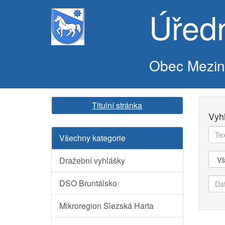
Úřed
Obec Mezi
Titulní stránka
Vyh
Text
Všechny kategorie
k
vyhl
Kate
Dražební vyhlášky
Dat
DSO Bruntálsko
od
Mikroregion Slezská Harta