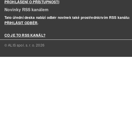
PROHLÁŠENÍ O PŘÍSTUPNOSTI
Novinky RSS kanálem
Tato úřední deska nabízí odběr novinek také prostřednictvím RSS kanálu:
PŘIHLÁSIT ODBĚR
.
CO JE TO RSS KANÁL?
© ALIS spol. s. r. o.
2026