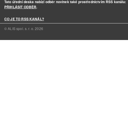
Tato úřední deska nabízí odběr novinek také prostřednictvím RSS kanálu:
PŘIHLÁSIT ODBĚR
.
CO JE TO RSS KANÁL?
© ALIS spol. s. r. o.
2026