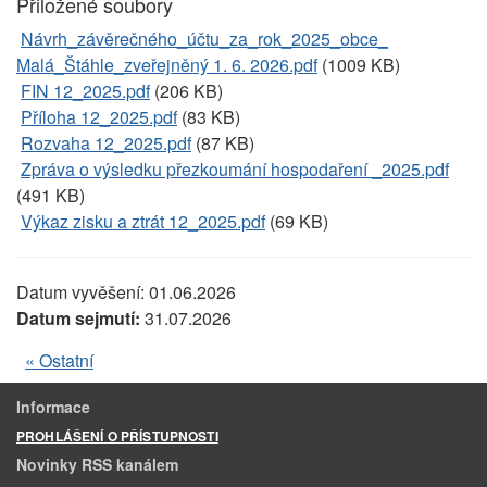
Přiložené soubory
Návrh_závěrečného_účtu_za_rok_2025_obce_
Malá_Štáhle_zveřejněný 1. 6. 2026.pdf
(1009 KB)
FIN 12_2025.pdf
(206 KB)
Příloha 12_2025.pdf
(83 KB)
Rozvaha 12_2025.pdf
(87 KB)
Zpráva o výsledku přezkoumání hospodaření _2025.pdf
(491 KB)
Výkaz zisku a ztrát 12_2025.pdf
(69 KB)
Datum vyvěšení:
01.06.2026
Datum sejmutí:
31.07.2026
« Ostatní
Informace
PROHLÁŠENÍ O PŘÍSTUPNOSTI
Novinky RSS kanálem