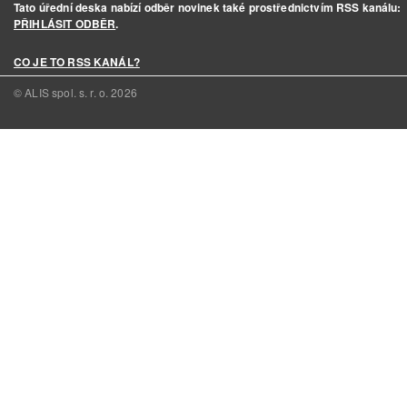
Tato úřední deska nabízí odběr novinek také prostřednictvím RSS kanálu:
PŘIHLÁSIT ODBĚR
.
CO JE TO RSS KANÁL?
© ALIS spol. s. r. o.
2026