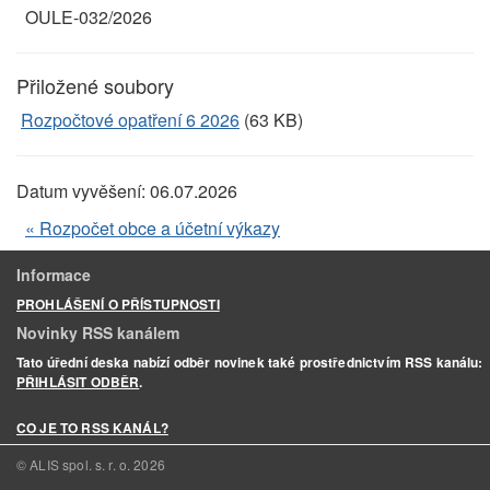
OULE-032/2026
Přiložené soubory
Rozpočtové opatření 6 2026
(63 KB)
Datum vyvěšení:
06.07.2026
« Rozpočet obce a účetní výkazy
Informace
PROHLÁŠENÍ O PŘÍSTUPNOSTI
Novinky RSS kanálem
Tato úřední deska nabízí odběr novinek také prostřednictvím RSS kanálu:
PŘIHLÁSIT ODBĚR
.
CO JE TO RSS KANÁL?
© ALIS spol. s. r. o.
2026