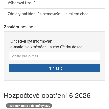
Výběrová řízení
Záměry nakládání s nemovitým majetkem obce
Zasílání novinek
Chcete-li být informováni
e-mailem o změnách na této úřední desce:
Vložte
váš
e-
Přihlásit
mail:
Rozpočtové opatření 6 2026
Rozpočet obce a účetní výkazy