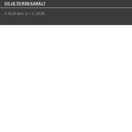
CO JE TO RSS KANÁL?
© ALIS spol. s. r. o.
2026