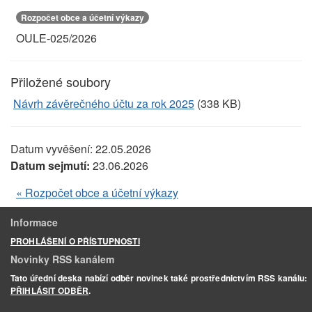
Rozpočet obce a účetní výkazy
OULE-025/2026
Přiložené soubory
Návrh závěrečného účtu za rok 2025
(338 KB)
Datum vyvěšení:
22.05.2026
Datum sejmutí:
23.06.2026
« Rozpočet obce a účetní výkazy
Informace
PROHLÁŠENÍ O PŘÍSTUPNOSTI
Novinky RSS kanálem
Tato úřední deska nabízí odběr novinek také prostřednictvím RSS kanálu:
PŘIHLÁSIT ODBĚR
.