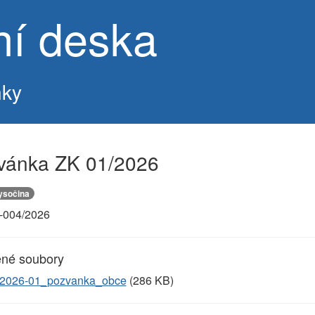
ní deska
ňky
vánka ZK 01/2026
ysočina
004/2026
ené soubory
-2026-01_pozvanka_obce
(286 KB)