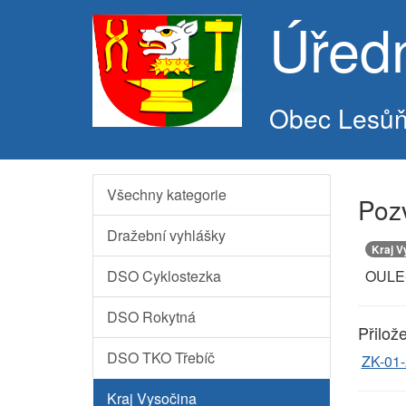
Úřed
Obec Lesů
Všechny kategorie
Poz
Dražební vyhlášky
Kraj V
DSO Cyklostezka
OULE-
DSO Rokytná
Přilož
DSO TKO Třebíč
ZK-01
Kraj Vysočina