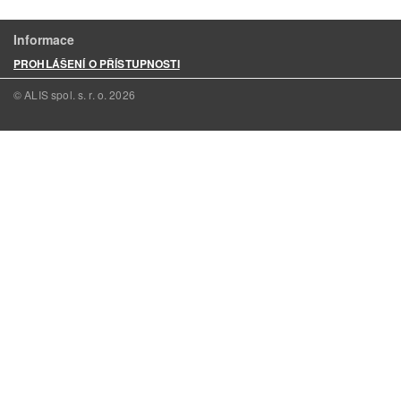
Informace
PROHLÁŠENÍ O PŘÍSTUPNOSTI
© ALIS spol. s. r. o.
2026