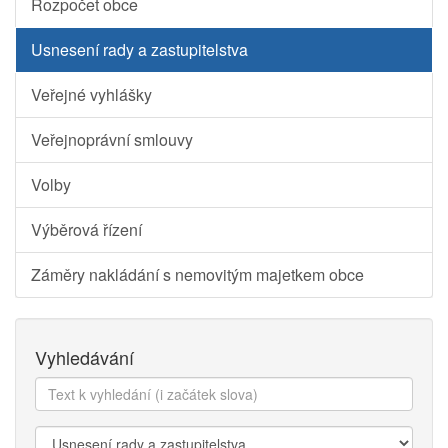
Rozpočet obce
Usnesení rady a zastupitelstva
Veřejné vyhlášky
Veřejnoprávní smlouvy
Volby
Výběrová řízení
Záměry nakládání s nemovitým majetkem obce
Vyhledávání
Text
k
vyhledání:
Kategorie: