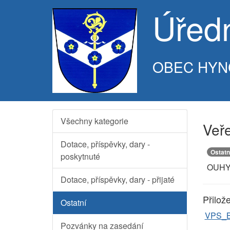
Úřed
OBEC HYN
Všechny kategorie
Veře
Dotace, příspěvky, dary -
Ostatn
poskytnuté
OUHY
Dotace, příspěvky, dary - přijaté
Přilož
Ostatní
VPS_Br
Pozvánky na zasedání