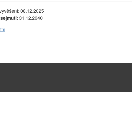
vyvěšení:
08.12.2025
sejmutí:
31.12.2040
tní