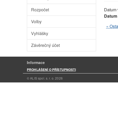
Rozpočet
Datum 
Datum 
Volby
« Osta
Vyhlášky
Závěrečný účet
Informace
PROHLÁŠENÍ O PŘÍSTUPNOSTI
© ALIS spol. s. r. o.
2026