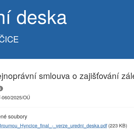
ní deska
ČICE
jnoprávní smlouva o zajišťování zál
í
-060/2025/OÚ
ené soubory
oumou_Hyncice_final_-_verze_uredni_deska.pdf
(223 KB)