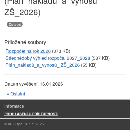
(Plán_nákladů_a_výnosů_
ZŠ_2026)
Ostatní
Přiložené soubory
Rozpočet na rok 2026
(373 KB)
Střednědobý výhled rozpočtu 2027_2028
(587 KB)
Plán_nákladů_a_vynosů_ ZŠ_2026
(55 KB)
Datum vyvěšení:
16.01.2026
« Ostatní
Informace
PROHLÁŠENÍ O PŘÍSTUPNOSTI
© ALIS spol. s. r. o.
2026