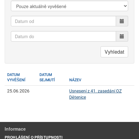
Zobrazit:
Datum
od
Datum
do
Vyhledat
DATUM
DATUM
VYVĚŠENÍ
SEJMUTÍ
NÁZEV
25.06.2026
Usnesení z 41. zasedání OZ
Dětenice
Informace
PROHLÁŠENÍ O PŘÍSTUPNOSTI