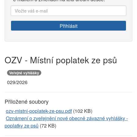
Vložte
váš
e-
Přihlásit
mail:
OZV - Místní poplatek ze psů
Veřejné vyhlášky
029/2026
Přiložené soubory
ozv-mistni-poplatek-ze-psu.pdf
(102 KB)
Oznámení o zveřejnění nové obecně závazné vyhlášky -
poplatky ze psů
(72 KB)