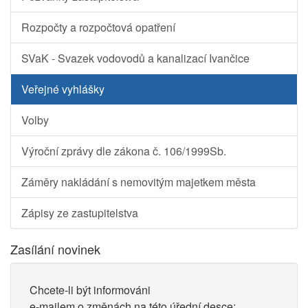
Rozpočty a rozpočtová opatření
SVaK - Svazek vodovodů a kanalizací Ivančice
Veřejné vyhlášky
Volby
Výroční zprávy dle zákona č. 106/1999Sb.
Záměry nakládání s nemovitým majetkem města
Zápisy ze zastupitelstva
Zasílání novinek
Chcete-li být informováni
e-mailem o změnách na této úřední desce: