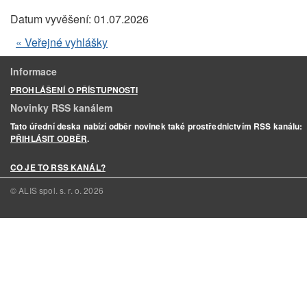
Datum vyvěšení:
01.07.2026
« Veřejné vyhlášky
Informace
PROHLÁŠENÍ O PŘÍSTUPNOSTI
Novinky RSS kanálem
Tato úřední deska nabízí odběr novinek také prostřednictvím RSS kanálu:
PŘIHLÁSIT ODBĚR
.
CO JE TO RSS KANÁL?
© ALIS spol. s. r. o.
2026