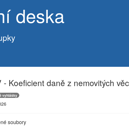
ní deska
upky
- Koeficient daně z nemovitých věc
é vyhlášky
026
ené soubory