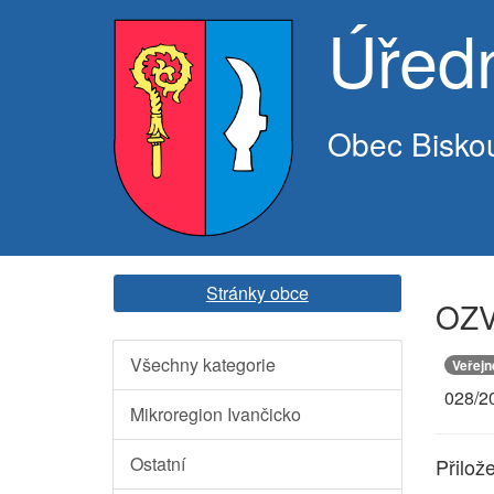
Úřed
Obec Bisko
Stránky obce
OZV 
Všechny kategorie
Veřejn
028/2
Mikroregion Ivančicko
Ostatní
Přilož