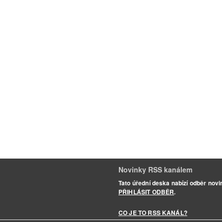
Novinky RSS kanálem
Tato úřední deska nabízí odběr nov
PŘIHLÁSIT ODBĚR
.
CO JE TO RSS KANÁL?