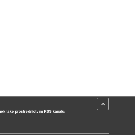
Zpět na začátek
inek také prostřednictvím RSS kanálu: