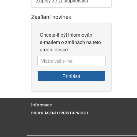
Zápisy ze zastupitelstva
Zasílání novinek
Chcete-li být informováni
e-mailem o změnách na této
úřední desce:
Vložte
váš
e-
Přihlásit
mail:
Informace
PROHLÁŠENÍ O PŘÍSTUPNOSTI