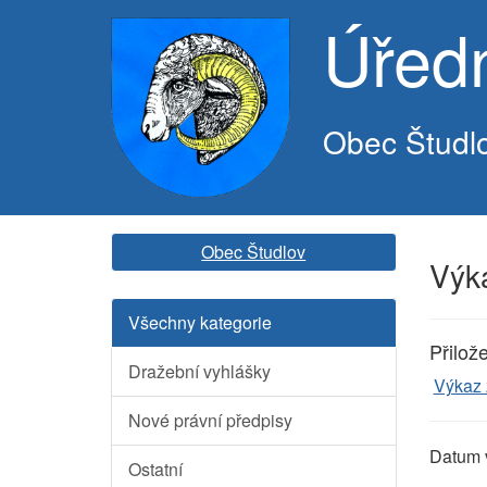
Úřed
Obec Študl
Obec Študlov
Výk
Všechny kategorie
Přilož
Dražební vyhlášky
Výkaz 
Nové právní předpisy
Datum 
Ostatní