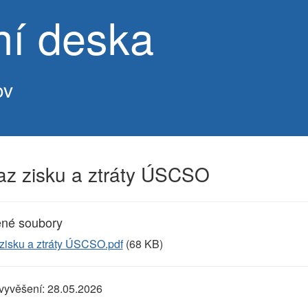
ní deska
ov
az zisku a ztráty ÚSCSO
ené soubory
zisku a ztráty ÚSCSO.pdf
(68 KB)
vyvěšení:
28.05.2026